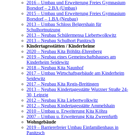
2016 – Umbau und Erweiterung Freies Gymnasium
Borsdorf – 2.BA (Umbau)
2015 – Umbau und Erweiterung Freies Gymnasium
Borsdorf – 1.BA (Neubau)
2013 – Umbau Schloss Belgershain für
Schulhortnutzung
2013 – Neubau Schülermensa Liebertwolkwitz
2013 – Neubau Schulhort Panitzsch
Kindertagesstätten / Kinderheime
2020 – Neubau Kita Böhlitz-Ehrenberg
2019 – Neubau eines Gemeinschaftshauses am
Kinderheim Seidewitz
2018 – Neubau Kita Naunhof
2017 – Umbau Wirtschaftsgebäude am Kinderheim
Seidewitz
2017 – Neubau Kita Regis-Breitingen
2013 – Neubau Kindertagesstätte Wurzner Straße 24-
30, Leipzig
2012 – Neubau Kita Liebertwolkwitz
2012 – Neubau Kindertagesstätte Ammelshain
2010 – Umbau u. Erweiterung Kita Köhra
2007 – Umbau u. Erweiterung Kita Zweenfurth
Wohngebäude
2019 – Barrierefreier Umbau Einfamilienhaus in
Panitzsch