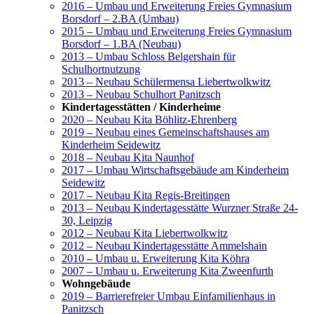
2016 – Umbau und Erweiterung Freies Gymnasium
Borsdorf – 2.BA (Umbau)
2015 – Umbau und Erweiterung Freies Gymnasium
Borsdorf – 1.BA (Neubau)
2013 – Umbau Schloss Belgershain für
Schulhortnutzung
2013 – Neubau Schülermensa Liebertwolkwitz
2013 – Neubau Schulhort Panitzsch
Kindertagesstätten / Kinderheime
2020 – Neubau Kita Böhlitz-Ehrenberg
2019 – Neubau eines Gemeinschaftshauses am
Kinderheim Seidewitz
2018 – Neubau Kita Naunhof
2017 – Umbau Wirtschaftsgebäude am Kinderheim
Seidewitz
2017 – Neubau Kita Regis-Breitingen
2013 – Neubau Kindertagesstätte Wurzner Straße 24-
30, Leipzig
2012 – Neubau Kita Liebertwolkwitz
2012 – Neubau Kindertagesstätte Ammelshain
2010 – Umbau u. Erweiterung Kita Köhra
2007 – Umbau u. Erweiterung Kita Zweenfurth
Wohngebäude
2019 – Barrierefreier Umbau Einfamilienhaus in
Panitzsch