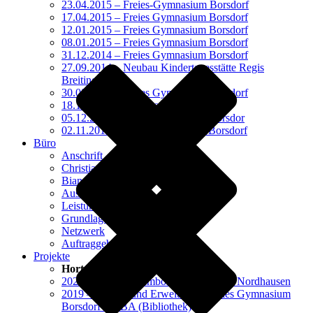
23.04.2015 – Freies-Gymnasium Borsdorf
17.04.2015 – Freies Gymnasium Borsdorf
12.01.2015 – Freies Gymnasium Borsdorf
08.01.2015 – Freies Gymnasium Borsdorf
31.12.2014 – Freies Gymnasium Borsdorf
27.09.2014 – Neubau Kindertagesstätte Regis
Breitingen
30.08.2014 – Freies Gymnasium Borsdorf
18.12.2013 – Schulhort Panitzsch
05.12.2013 – Freies Gymnasium Borsdor
02.11.2013 – Freies Gymnasium Borsdorf
Büro
Anschrift
Christian Strauß
Bianca Strauß
Ausstattung
Leistungen
Grundlagen
Netzwerk
Auftraggeber / Partner
Projekte
Horte / Schulen
2021 – Neubau Humboldt Gymnasium Nordhausen
2019 – Umbau und Erweiterung Freies Gymnasium
Borsdorf – 3.BA (Bibliothek)