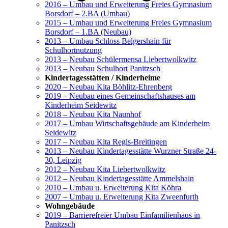
2016 – Umbau und Erweiterung Freies Gymnasium
Borsdorf – 2.BA (Umbau)
2015 – Umbau und Erweiterung Freies Gymnasium
Borsdorf – 1.BA (Neubau)
2013 – Umbau Schloss Belgershain für
Schulhortnutzung
2013 – Neubau Schülermensa Liebertwolkwitz
2013 – Neubau Schulhort Panitzsch
Kindertagesstätten / Kinderheime
2020 – Neubau Kita Böhlitz-Ehrenberg
2019 – Neubau eines Gemeinschaftshauses am
Kinderheim Seidewitz
2018 – Neubau Kita Naunhof
2017 – Umbau Wirtschaftsgebäude am Kinderheim
Seidewitz
2017 – Neubau Kita Regis-Breitingen
2013 – Neubau Kindertagesstätte Wurzner Straße 24-
30, Leipzig
2012 – Neubau Kita Liebertwolkwitz
2012 – Neubau Kindertagesstätte Ammelshain
2010 – Umbau u. Erweiterung Kita Köhra
2007 – Umbau u. Erweiterung Kita Zweenfurth
Wohngebäude
2019 – Barrierefreier Umbau Einfamilienhaus in
Panitzsch