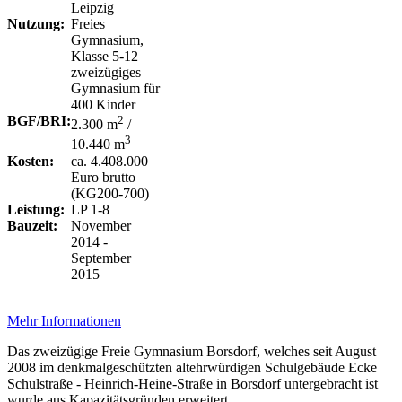
Leipzig
Nutzung:
Freies
Gymnasium,
Klasse 5-12
zweizügiges
Gymnasium für
400 Kinder
BGF/BRI:
2
2.300 m
/
3
10.440 m
Kosten:
ca. 4.408.000
Euro brutto
(KG200-700)
Leistung:
LP 1-8
Bauzeit:
November
2014 -
September
2015
Mehr Informationen
Das zweizügige Freie Gymnasium Borsdorf, welches seit August
2008 im denkmalgeschützten altehrwürdigen Schulgebäude Ecke
Schulstraße - Heinrich-Heine-Straße in Borsdorf untergebracht ist
wurde aus Kapazitätsgründen erweitert.