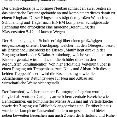
Der dreigeschossige L-förmige Neubau schließt an zwei Seiten an
das historische Bestandsgebäude an und komplettiert dieses damit zu
einem Ringbau. Dieser Ringschluss trägt dem großen Wunsch von
Schulleitung und Träger nach EINEM komplexen Schulgebäude
Rechnung und ermöglicht eine moderne Beschulung der
Klassenstufen 5-12 auf kurzen Wegen.
Der Hauptzugang zur Schule erfolgt über einen großzügigen
erdgeschossig offenen Durchgang, welcher mit den Obergeschossen
als Brückenbau überdeckt ist. Dieses „Maul“ liegt direkt in der
Zugangsschneise der S-Bahn-Anbindung, welche von den meisten
Kindern genutzt wird, und zieht die Schüler direkt in den
geschützten Schulinnenhof. Von hier erfolgt die Verteilung über je
einen Eingang mit Treppenhaus zum Neu- und Altbau. Mit diesen
beiden Treppenhäusern wird die Erschließung sowie die
Absicherung der Rettungswege für Neu und Altbau auf
wirtschaftliche Weise sichergestellt.
Der Innenhof, welcher mit einer Baumgruppe begrünt wurde,
fungiert als zentraler Campus, an welchem zentrale Bereiche wie
Lehrerzimmer, ein kombinierter Mensa-Aulasaal mit Verteilerküche
sowie der Zugang zur Bibliothek angeordnet sind. Darüber hinaus
wurde der komplette Pausenhof modern umgestaltet und bietet
neben bewegten Bereichen nun auch Zonen der Erholung und Ruhe